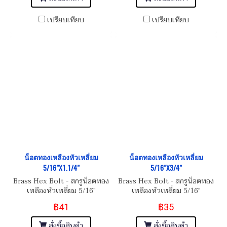
เปรียบเทียบ
เปรียบเทียบ
น็อตทองเหลืองหัวเหลี่ยม
น็อตทองเหลืองหัวเหลี่ยม
5/16"X1.1/4"
5/16"X3/4"
Brass Hex Bolt - สกรูน็อตทอง
Brass Hex Bolt - สกรูน็อตทอง
เหลืองหัวเหลี่ยม 5/16"
เหลืองหัวเหลี่ยม 5/16"
(BSW/NC) เกลียว 18
(BSW/NC) เกลียว 18
฿41
฿35
สั่งซื้อสินค้า
สั่งซื้อสินค้า