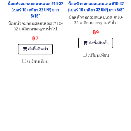
น็อตหัวจมกลมสแตนเลส #10-32
น็อตหัวจมกลมสแตนเลส #10-32
(เบอร์ 10 เกลียว 32 UNF) ยาว
(เบอร์ 10 เกลียว 32 UNF) ยาว 5/8"
5/16"
น็อตหัวจมกลมสแตนเลส #10-
32 เกลียวมาตรฐานทั่วไป
น็อตหัวจมกลมสแตนเลส #10-
(เกลียวละเอียด UNF)
32 เกลียวมาตรฐานทั่วไป
฿9
Stainless Steel Hex Socket
(เกลียวละเอียด UNF)
฿7
Button Head Screw #10-32
Stainless Steel Hex Socket
สั่งซื้อสินค้า
UNF
Button Head Screw #10-32
สั่งซื้อสินค้า
UNF
เปรียบเทียบ
เปรียบเทียบ