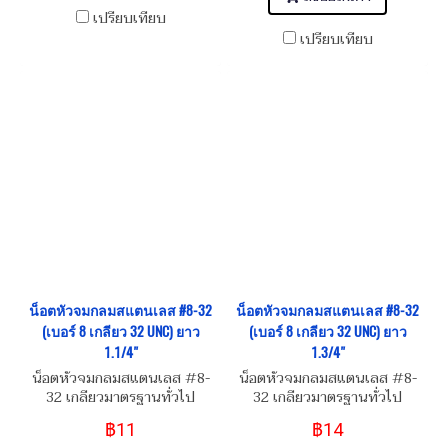
เปรียบเทียบ
เปรียบเทียบ
น็อตหัวจมกลมสแตนเลส #8-32
น็อตหัวจมกลมสแตนเลส #8-32
(เบอร์ 8 เกลียว 32 UNC) ยาว
(เบอร์ 8 เกลียว 32 UNC) ยาว
1.1/4"
1.3/4"
น็อตหัวจมกลมสแตนเลส #8-
น็อตหัวจมกลมสแตนเลส #8-
32 เกลียวมาตรฐานทั่วไป
32 เกลียวมาตรฐานทั่วไป
(เกลียวหยาบ UNC) Stainless
(เกลียวหยาบ UNC) Stainless
฿11
฿14
Steel Hex Socket Button
Steel Hex Socket Button