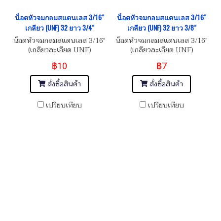
น็อตหัวจมกลมสแตนเลส 3/16"
น็อตหัวจมกลมสแตนเลส 3/16"
เกลียว (UNF) 32 ยาว 3/4"
เกลียว (UNF) 32 ยาว 3/8"
น็อตหัวจมกลมสแตนเลส 3/16"
น็อตหัวจมกลมสแตนเลส 3/16"
(เกลียวละเอียด UNF)
(เกลียวละเอียด UNF)
Stainless Steel Hex Socket
Stainless Steel Hex Socket
฿10
฿7
Button Head Screw 3/16"
Button Head Screw 3/16"
UNF
UNF
สั่งซื้อสินค้า
สั่งซื้อสินค้า
เปรียบเทียบ
เปรียบเทียบ