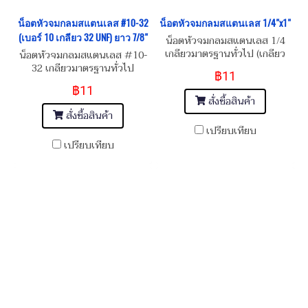
น็อตหัวจมกลมสแตนเลส #10-32
น็อตหัวจมกลมสแตนเลส 1/4"x1"
(เบอร์ 10 เกลียว 32 UNF) ยาว 7/8"
น็อตหัวจมกลมสแตนเลส 1/4
เกลียวมาตรฐานทั่วไป (เกลียว
น็อตหัวจมกลมสแตนเลส #10-
หยาบ BSW/NC) Stainless
32 เกลียวมาตรฐานทั่วไป
฿11
Steel Hex Socket Button
(เกลียวละเอียด UNF)
฿11
Head Screw 1/4" BSW/NC
Stainless Steel Hex Socket
สั่งซื้อสินค้า
Button Head Screw #10-32
สั่งซื้อสินค้า
UNF
เปรียบเทียบ
เปรียบเทียบ