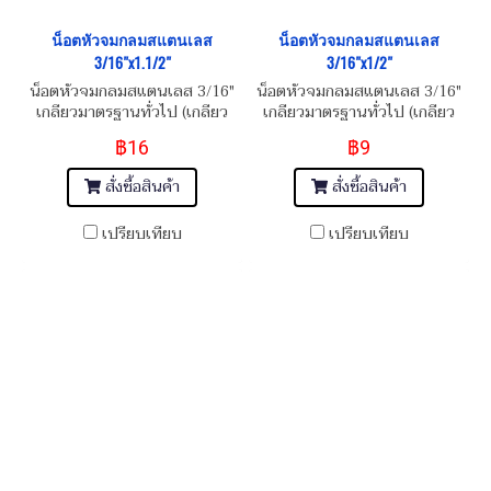
น็อตหัวจมกลมสแตนเลส
น็อตหัวจมกลมสแตนเลส
3/16"x1.1/2"
3/16"x1/2"
น็อตหัวจมกลมสแตนเลส 3/16"
น็อตหัวจมกลมสแตนเลส 3/16"
เกลียวมาตรฐานทั่วไป (เกลียว
เกลียวมาตรฐานทั่วไป (เกลียว
หยาบ BSW) Stainless Steel
หยาบ BSW) Stainless Steel
฿16
฿9
Hex Socket Button Head
Hex Socket Button Head
Screw 3/16" BSW
Screw 3/16" BSW
สั่งซื้อสินค้า
สั่งซื้อสินค้า
เปรียบเทียบ
เปรียบเทียบ