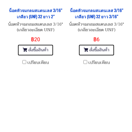
น็อตหัวจมกลมสแตนเลส 3/16"
น็อตหัวจมกลมสแตนเลส 3/16"
เกลียว (UNF) 32 ยาว 2"
เกลียว (UNF) 32 ยาว 3/16"
น็อตหัวจมกลมสแตนเลส 3/16"
น็อตหัวจมกลมสแตนเลส 3/16"
(เกลียวละเอียด UNF)
(เกลียวละเอียด UNF)
Stainless Steel Hex Socket
Stainless Steel Hex Socket
฿20
฿6
Button Head Screw 3/16"
Button Head Screw 3/16"
UNF
UNF
สั่งซื้อสินค้า
สั่งซื้อสินค้า
เปรียบเทียบ
เปรียบเทียบ