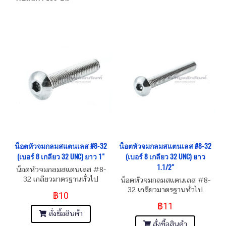
น็อตหัวจมกลมสแตนเลส #8-32
น็อตหัวจมกลมสแตนเลส #8-32
(เบอร์ 8 เกลียว 32 UNC) ยาว 1"
(เบอร์ 8 เกลียว 32 UNC) ยาว
1.1/2"
น็อตหัวจมกลมสแตนเลส #8-
32 เกลียวมาตรฐานทั่วไป
น็อตหัวจมกลมสแตนเลส #8-
(เกลียวหยาบ UNC) Stainless
32 เกลียวมาตรฐานทั่วไป
฿10
Steel Hex Socket Button
(เกลียวหยาบ UNC) Stainless
฿11
Head Screw #8-32 UNC
Steel Hex Socket Button
สั่งซื้อสินค้า
Head Screw #8-32 UNC
สั่งซื้อสินค้า