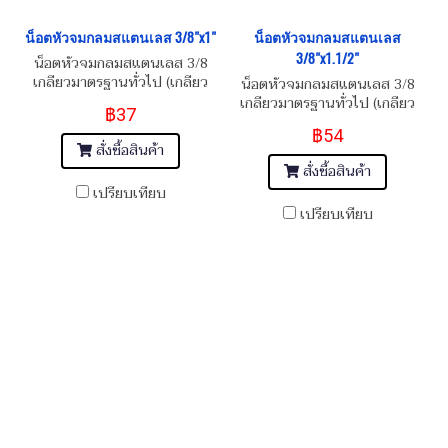
น็อตหัวจมกลมสแตนเลส 3/8"x1"
น็อตหัวจมกลมสแตนเลส
3/8"x1.1/2"
น็อตหัวจมกลมสแตนเลส 3/8
เกลียวมาตรฐานทั่วไป (เกลียว
น็อตหัวจมกลมสแตนเลส 3/8
หยาบ BSW/NC) Stainless
เกลียวมาตรฐานทั่วไป (เกลียว
฿37
Steel Hex Socket Button
หยาบ BSW/NC) Stainless
฿54
Head Screw 3/8" BSW/NC
Steel Hex Socket Button
สั่งซื้อสินค้า
Head Screw 3/8" BSW/NC
สั่งซื้อสินค้า
เปรียบเทียบ
เปรียบเทียบ