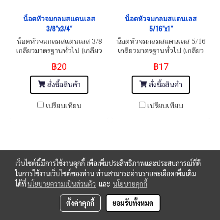
น็อตหัวจมกลมสแตนเลส
น็อตหัวจมกลมสแตนเลส
3/8"x3/4"
5/16"x1"
น็อตหัวจมกลมสแตนเลส 3/8
น็อตหัวจมกลมสแตนเลส 5/16
เกลียวมาตรฐานทั่วไป (เกลียว
เกลียวมาตรฐานทั่วไป (เกลียว
หยาบ BSW/NC) Stainless
หยาบ BSW/NC) Stainless
฿20
฿17
Steel Hex Socket Button
Steel Hex Socket Button
Head Screw 3/8" BSW/NC
Head Screw 5/16" BSW/NC
สั่งซื้อสินค้า
สั่งซื้อสินค้า
เปรียบเทียบ
เปรียบเทียบ
เว็บไซต์นี้มีการใช้งานคุกกี้ เพื่อเพิ่มประสิทธิภาพและประสบการณ์ที่ดี
ในการใช้งานเว็บไซต์ของท่าน ท่านสามารถอ่านรายละเอียดเพิ่มเติม
ได้ที่
นโยบายความเป็นส่วนตัว
และ
นโยบายคุกกี้
ตั้งค่าคุกกี้
ยอมรับทั้งหมด