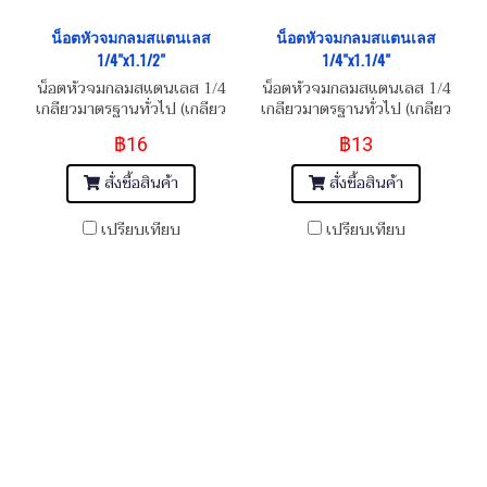
น็อตหัวจมกลมสแตนเลส
น็อตหัวจมกลมสแตนเลส
1/4"x1.1/2"
1/4"x1.1/4"
น็อตหัวจมกลมสแตนเลส 1/4
น็อตหัวจมกลมสแตนเลส 1/4
เกลียวมาตรฐานทั่วไป (เกลียว
เกลียวมาตรฐานทั่วไป (เกลียว
หยาบ BSW/NC) Stainless
หยาบ BSW/NC) Stainless
฿16
฿13
Steel Hex Socket Button
Steel Hex Socket Button
Head Screw 1/4" BSW/NC
Head Screw 1/4" BSW/NC
สั่งซื้อสินค้า
สั่งซื้อสินค้า
เปรียบเทียบ
เปรียบเทียบ