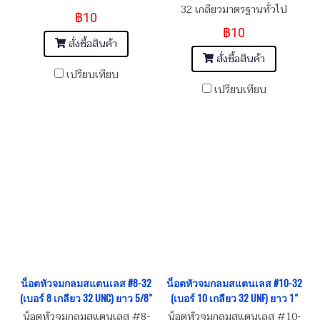
(เกลียวหยาบ UNC) Stainless
32 เกลียวมาตรฐานทั่วไป
฿10
Steel Hex Socket Button
(เกลียวหยาบ UNC) Stainless
฿10
Head Screw #8-32 UNC
Steel Hex Socket Button
สั่งซื้อสินค้า
Head Screw #8-32 UNC
สั่งซื้อสินค้า
เปรียบเทียบ
เปรียบเทียบ
น็อตหัวจมกลมสแตนเลส #8-32
น็อตหัวจมกลมสแตนเลส #10-32
(เบอร์ 8 เกลียว 32 UNC) ยาว 5/8"
(เบอร์ 10 เกลียว 32 UNF) ยาว 1"
น็อตหัวจมกลมสแตนเลส #8-
น็อตหัวจมกลมสแตนเลส #10-