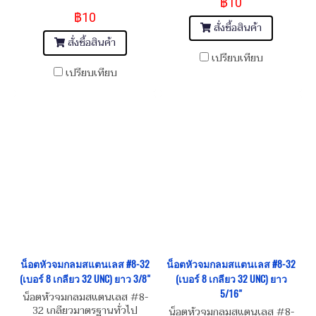
฿10
Steel Hex Socket Button
(เกลียวหยาบ UNC) Stainless
฿10
Head Screw #8-32 UNC
Steel Hex Socket Button
สั่งซื้อสินค้า
Head Screw #8-32 UNC
สั่งซื้อสินค้า
เปรียบเทียบ
เปรียบเทียบ
น็อตหัวจมกลมสแตนเลส #8-32
น็อตหัวจมกลมสแตนเลส #8-32
(เบอร์ 8 เกลียว 32 UNC) ยาว 3/8"
(เบอร์ 8 เกลียว 32 UNC) ยาว
5/16"
น็อตหัวจมกลมสแตนเลส #8-
32 เกลียวมาตรฐานทั่วไป
น็อตหัวจมกลมสแตนเลส #8-