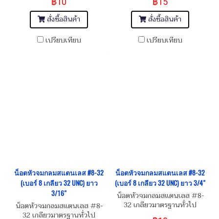
฿10
฿15
Steel Hex Socket Button
Steel Hex Socket Button
Head Screw #8-32 UNC
Head Screw #8-32 UNC
สั่งซื้อสินค้า
สั่งซื้อสินค้า
เปรียบเทียบ
เปรียบเทียบ
น็อตหัวจมกลมสแตนเลส #8-32
น็อตหัวจมกลมสแตนเลส #8-32
(เบอร์ 8 เกลียว 32 UNC) ยาว
(เบอร์ 8 เกลียว 32 UNC) ยาว 3/4"
3/16"
น็อตหัวจมกลมสแตนเลส #8-
32 เกลียวมาตรฐานทั่วไป
น็อตหัวจมกลมสแตนเลส #8-
(เกลียวหยาบ UNC) Stainless
32 เกลียวมาตรฐานทั่วไป