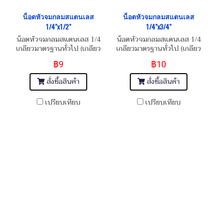
น็อตหัวจมกลมสแตนเลส
น็อตหัวจมกลมสแตนเลส
1/4"x1/2"
1/4"x3/4"
น็อตหัวจมกลมสแตนเลส 1/4
น็อตหัวจมกลมสแตนเลส 1/4
เกลียวมาตรฐานทั่วไป (เกลียว
เกลียวมาตรฐานทั่วไป (เกลียว
หยาบ BSW/NC) Stainless
หยาบ BSW/NC) Stainless
฿9
฿10
Steel Hex Socket Button
Steel Hex Socket Button
Head Screw 1/4" BSW/NC
Head Screw 1/4" BSW/NC
สั่งซื้อสินค้า
สั่งซื้อสินค้า
เปรียบเทียบ
เปรียบเทียบ