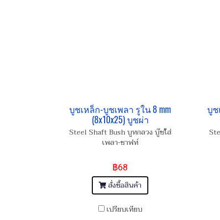
บูชเหล็ก-บูชเพลา รูใน 8 mm
บูช
(8x10x25) บูชผ่า
Steel Shaft Bush บูทกลวง บู๊ชใส่
Ste
เพลา-ชาฟท์
฿68
สั่งซื้อสินค้า
เปรียบเทียบ