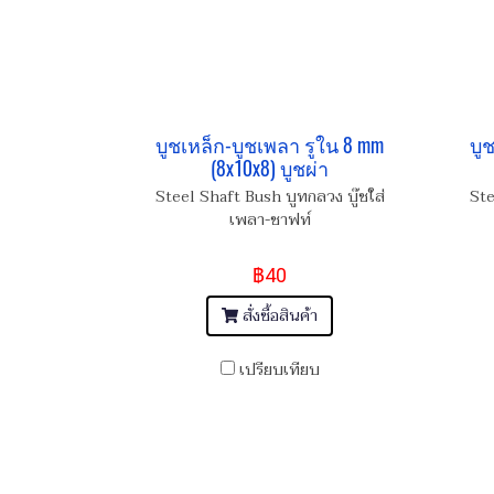
บูชเหล็ก-บูชเพลา รูใน 8 mm
บู
(8x10x8) บูชผ่า
Steel Shaft Bush บูทกลวง บู๊ชใส่
Ste
เพลา-ชาฟท์
฿40
สั่งซื้อสินค้า
เปรียบเทียบ