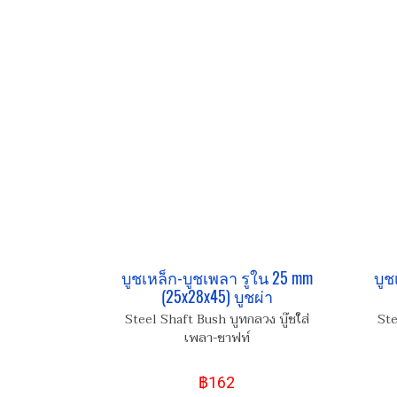
บูชเหล็ก-บูชเพลา รูใน 25 mm
บูช
(25x28x45) บูชผ่า
Steel Shaft Bush บูทกลวง บู๊ชใส่
Ste
เพลา-ชาฟท์
฿162