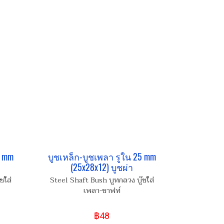
5 mm
บูชเหล็ก-บูชเพลา รูใน 25 mm
(25x28x12) บูชผ่า
ชใส่
Steel Shaft Bush บูทกลวง บู๊ชใส่
เพลา-ชาฟท์
฿48