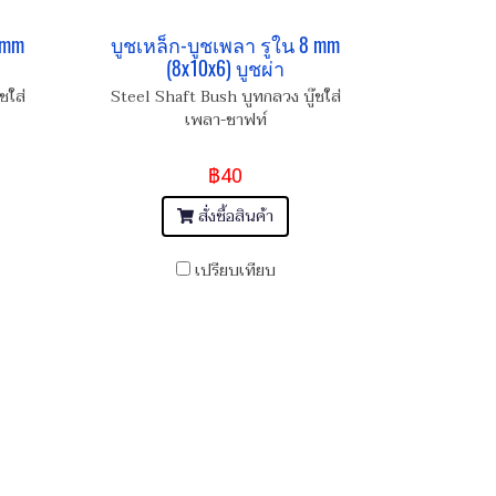
 mm
บูชเหล็ก-บูชเพลา รูใน 8 mm
(8x10x6) บูชผ่า
ชใส่
Steel Shaft Bush บูทกลวง บู๊ชใส่
เพลา-ชาฟท์
฿40
สั่งซื้อสินค้า
เปรียบเทียบ