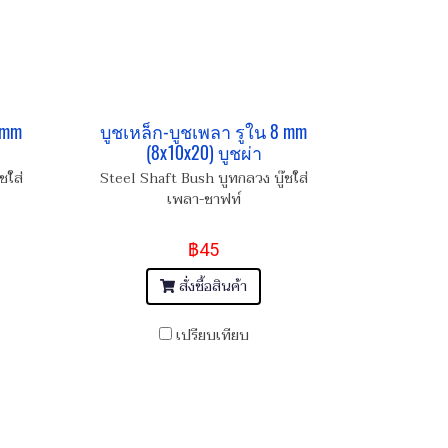
 mm
บูชเหล็ก-บูชเพลา รูใน 8 mm
(8x10x20) บูชผ่า
ชใส่
Steel Shaft Bush บูทกลวง บู๊ชใส่
เพลา-ชาฟท์
฿45
สั่งซื้อสินค้า
เปรียบเทียบ