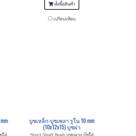
สั่งซื้อสินค้า
เปรียบเทียบ
0 mm
บูชเหล็ก-บูชเพลา รูใน 10 mm
(10x12x15) บูชผ่า
ชใส่
Steel Shaft Bush บูทกลวง บู๊ชใส่