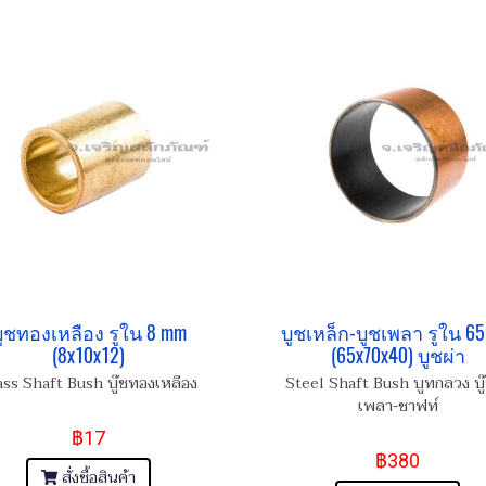
ูชทองเหลือง รูใน 8 mm
บูชเหล็ก-บูชเพลา รูใน 6
(8x10x12)
(65x70x40) บูชผ่า
ass Shaft Bush บู๊ชทองเหลือง
Steel Shaft Bush บูทกลวง บู๊
เพลา-ชาฟท์
฿17
฿380
สั่งซื้อสินค้า