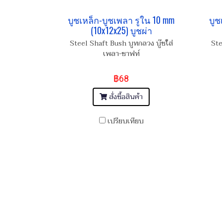
บูชเหล็ก-บูชเพลา รูใน 10 mm
บูช
(10x12x25) บูชผ่า
Steel Shaft Bush บูทกลวง บู๊ชใส่
Ste
เพลา-ชาฟท์
฿68
สั่งซื้อสินค้า
เปรียบเทียบ