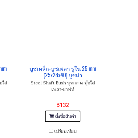
 mm
บูชเหล็ก-บูชเพลา รูใน 25 mm
(25x28x40) บูชผ่า
ชใส่
Steel Shaft Bush บูทกลวง บู๊ชใส่
เพลา-ชาฟท์
฿132
สั่งซื้อสินค้า
เปรียบเทียบ