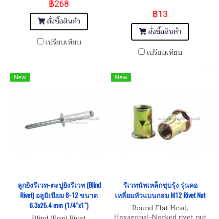
฿268
฿13
สั่งซื้อสินค้า
สั่งซื้อสินค้า
เปรียบเทียบ
เปรียบเทียบ
New
New
ลูกยิงรีเวท-ตะปูยิงรีเวท (Blind
รีเวทนัทเหล็กชุบรุ้ง รุ่นคอ
Rivet) อลูมิเนียม 8-12 ขนาด
เหลี่ยมหัวแบนกลม M12 Rivet Nut
6.3x25.4 mm (1/4"x1")
Round Flat Head,
Hexagonal-Necked rivet nut
Blind (Pop) Rivet