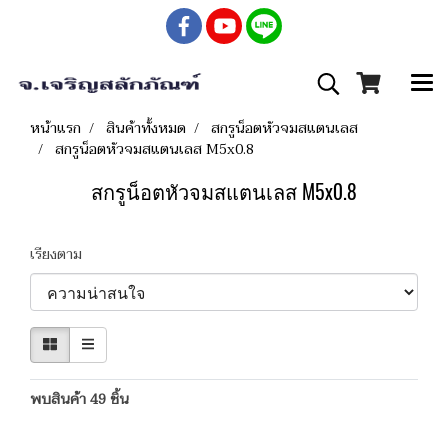
หน้าแรก
สินค้าทั้งหมด
สกรูน็อตหัวจมสแตนเลส
สกรูน็อตหัวจมสแตนเลส M5x0.8
สกรูน็อตหัวจมสแตนเลส M5x0.8
เรียงตาม
พบสินค้า 49 ชิ้น