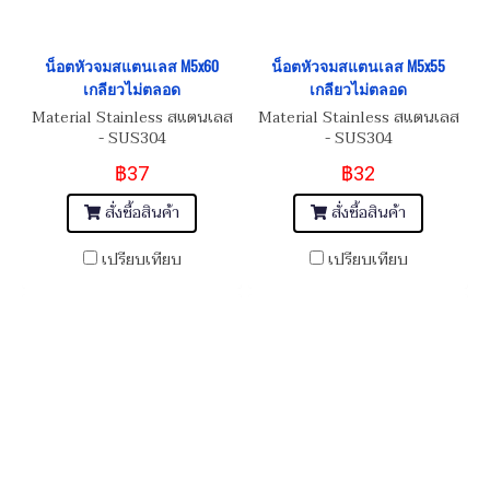
น็อตหัวจมสแตนเลส M5x60
น็อตหัวจมสแตนเลส M5x55
เกลียวไม่ตลอด
เกลียวไม่ตลอด
Material Stainless สแตนเลส
Material Stainless สแตนเลส
- SUS304
- SUS304
฿37
฿32
สั่งซื้อสินค้า
สั่งซื้อสินค้า
เปรียบเทียบ
เปรียบเทียบ