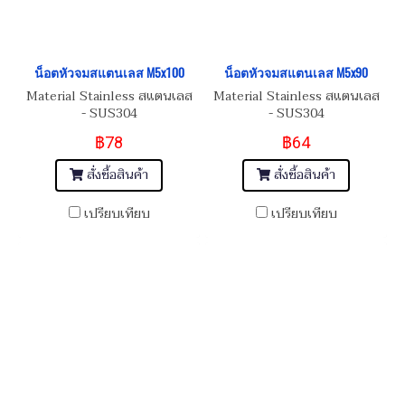
น็อตหัวจมสแตนเลส M5x100
น็อตหัวจมสแตนเลส M5x90
Material Stainless สแตนเลส
Material Stainless สแตนเลส
- SUS304
- SUS304
฿78
฿64
สั่งซื้อสินค้า
สั่งซื้อสินค้า
เปรียบเทียบ
เปรียบเทียบ