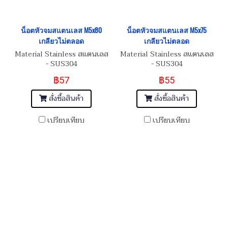
น็อตหัวจมสแตนเลส M5x80
น็อตหัวจมสแตนเลส M5x75
เกลียวไม่ตลอด
เกลียวไม่ตลอด
Material Stainless สแตนเลส
Material Stainless สแตนเลส
- SUS304
- SUS304
฿57
฿55
สั่งซื้อสินค้า
สั่งซื้อสินค้า
เปรียบเทียบ
เปรียบเทียบ