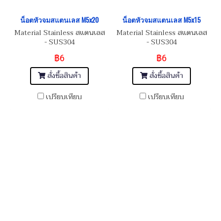
น็อตหัวจมสแตนเลส M5x20
น็อตหัวจมสแตนเลส M5x15
Material Stainless สแตนเลส
Material Stainless สแตนเลส
- SUS304
- SUS304
฿6
฿6
สั่งซื้อสินค้า
สั่งซื้อสินค้า
เปรียบเทียบ
เปรียบเทียบ