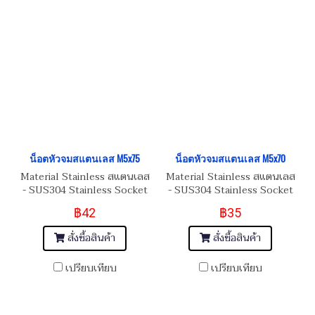
น็อตหัวจมสแตนเลส M5x75
น็อตหัวจมสแตนเลส M5x70
Material Stainless สแตนเลส
Material Stainless สแตนเลส
- SUS304 Stainless Socket
- SUS304 Stainless Socket
Screw
Screw
฿42
฿35
สั่งซื้อสินค้า
สั่งซื้อสินค้า
เปรียบเทียบ
เปรียบเทียบ