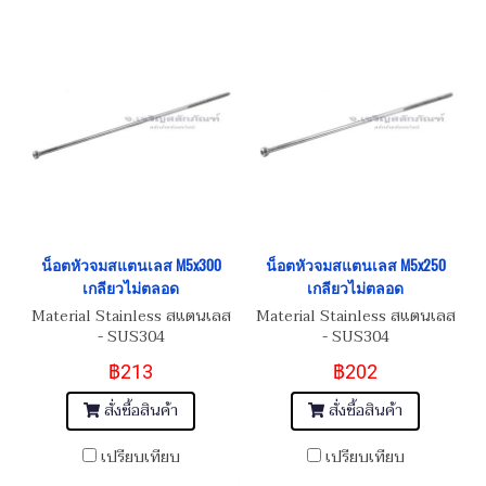
น็อตหัวจมสแตนเลส M5x300
น็อตหัวจมสแตนเลส M5x250
เกลียวไม่ตลอด
เกลียวไม่ตลอด
Material Stainless สแตนเลส
Material Stainless สแตนเลส
- SUS304
- SUS304
฿213
฿202
สั่งซื้อสินค้า
สั่งซื้อสินค้า
เปรียบเทียบ
เปรียบเทียบ