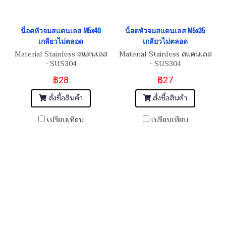
น็อตหัวจมสแตนเลส M5x40
น็อตหัวจมสแตนเลส M5x35
เกลียวไม่ตลอด
เกลียวไม่ตลอด
Material Stainless สแตนเลส
Material Stainless สแตนเลส
- SUS304
- SUS304
฿28
฿27
สั่งซื้อสินค้า
สั่งซื้อสินค้า
เปรียบเทียบ
เปรียบเทียบ