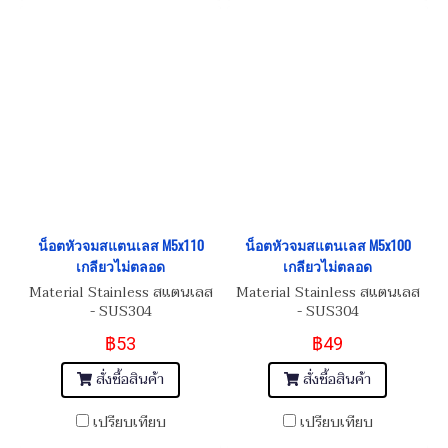
น็อตหัวจมสแตนเลส M5x110
น็อตหัวจมสแตนเลส M5x100
เกลียวไม่ตลอด
เกลียวไม่ตลอด
Material Stainless สแตนเลส
Material Stainless สแตนเลส
- SUS304
- SUS304
฿53
฿49
สั่งซื้อสินค้า
สั่งซื้อสินค้า
เปรียบเทียบ
เปรียบเทียบ