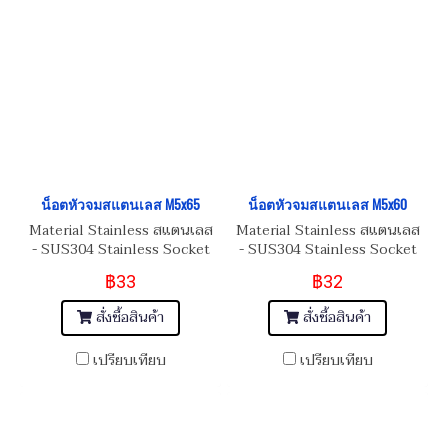
น็อตหัวจมสแตนเลส M5x65
น็อตหัวจมสแตนเลส M5x60
Material Stainless สแตนเลส
Material Stainless สแตนเลส
- SUS304 Stainless Socket
- SUS304 Stainless Socket
Screw
Screw
฿33
฿32
สั่งซื้อสินค้า
สั่งซื้อสินค้า
เปรียบเทียบ
เปรียบเทียบ