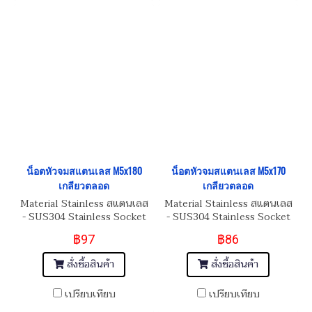
น็อตหัวจมสแตนเลส M5x180
น็อตหัวจมสแตนเลส M5x170
เกลียวตลอด
เกลียวตลอด
Material Stainless สแตนเลส
Material Stainless สแตนเลส
- SUS304 Stainless Socket
- SUS304 Stainless Socket
Screw
Screw
฿97
฿86
สั่งซื้อสินค้า
สั่งซื้อสินค้า
เปรียบเทียบ
เปรียบเทียบ