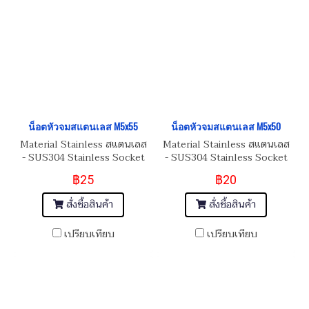
น็อตหัวจมสแตนเลส M5x55
น็อตหัวจมสแตนเลส M5x50
Material Stainless สแตนเลส
Material Stainless สแตนเลส
- SUS304 Stainless Socket
- SUS304 Stainless Socket
Screw
Screw
฿25
฿20
สั่งซื้อสินค้า
สั่งซื้อสินค้า
เปรียบเทียบ
เปรียบเทียบ