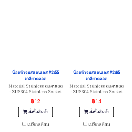
น็อตหัวจมสแตนเลส M3x55
น็อตหัวจมสแตนเลส M3x65
เกลียวตลอด
เกลียวตลอด
Material Stainless สแตนเลส
Material Stainless สแตนเลส
- SUS304 Stainless Socket
- SUS304 Stainless Socket
Screw
Screw
฿12
฿14
สั่งซื้อสินค้า
สั่งซื้อสินค้า
เปรียบเทียบ
เปรียบเทียบ