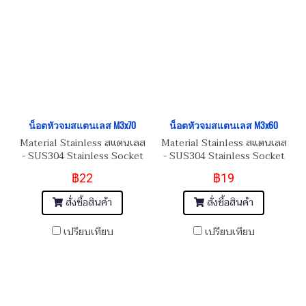
น็อตหัวจมสแตนเลส M3x70
น็อตหัวจมสแตนเลส M3x60
Material Stainless สแตนเลส
Material Stainless สแตนเลส
- SUS304 Stainless Socket
- SUS304 Stainless Socket
Screw
Screw
฿22
฿19
สั่งซื้อสินค้า
สั่งซื้อสินค้า
เปรียบเทียบ
เปรียบเทียบ