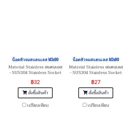
น็อตหัวจมสแตนเลส M3x90
น็อตหัวจมสแตนเลส M3x80
Material Stainless สแตนเลส
Material Stainless สแตนเลส
- SUS304 Stainless Socket
- SUS304 Stainless Socket
Screw
Screw
฿32
฿27
สั่งซื้อสินค้า
สั่งซื้อสินค้า
เปรียบเทียบ
เปรียบเทียบ