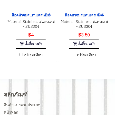
น็อตหัวจมสแตนเลส M3x8
น็อตหัวจมสแตนเลส M3x6
Material Stainless สแตนเลส
Material Stainless สแตนเลส
- SUS304
- SUS304
฿4
฿3.50
สั่งซื้อสินค้า
สั่งซื้อสินค้า
เปรียบเทียบ
เปรียบเทียบ
สลักภัณฑ์
สินค้าแบ่งตามประเภท
หน้าหลัก