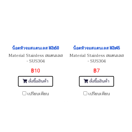
น็อตหัวจมสแตนเลส M3x50
น็อตหัวจมสแตนเลส M3x45
Material Stainless สแตนเลส
Material Stainless สแตนเลส
- SUS304
- SUS304
฿10
฿7
สั่งซื้อสินค้า
สั่งซื้อสินค้า
เปรียบเทียบ
เปรียบเทียบ