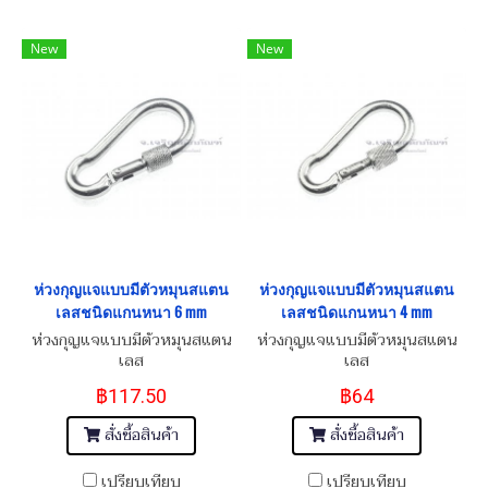
New
New
ห่วงกุญแจแบบมีตัวหมุนสแตน
ห่วงกุญแจแบบมีตัวหมุนสแตน
เลสชนิดแกนหนา 6 mm
เลสชนิดแกนหนา 4 mm
ห่วงกุญแจแบบมีตัวหมุนสแตน
ห่วงกุญแจแบบมีตัวหมุนสแตน
เลส
เลส
฿117.50
฿64
สั่งซื้อสินค้า
สั่งซื้อสินค้า
เปรียบเทียบ
เปรียบเทียบ