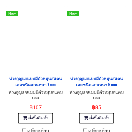
New
New
ห่วงกุญแจแบบมีตัวหมุนสแตน
ห่วงกุญแจแบบมีตัวหมุนสแตน
เลสชนิดแกนหนา 7 mm
เลสชนิดแกนหนา 5 mm
ห่วงกุญแจแบบมีตัวหมุนสแตน
ห่วงกุญแจแบบมีตัวหมุนสแตน
เลส
เลส
฿107
฿85
สั่งซื้อสินค้า
สั่งซื้อสินค้า
เปรียบเทียบ
เปรียบเทียบ