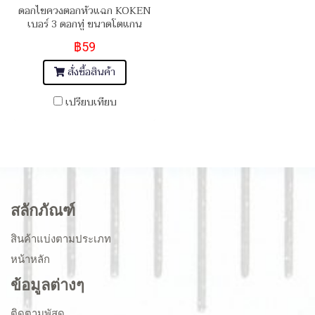
ดอกไขควงตอกหัวแฉก KOKEN
เบอร์ 3 ดอกทู่ ขนาดโตแกน
5/16" (8 mm) ยาว 32 mm
฿59
Attack Driver Bits
สั่งซื้อสินค้า
เปรียบเทียบ
สลักภัณฑ์
สินค้าแบ่งตามประเภท
หน้าหลัก
ข้อมูลต่างๆ
ติดตามพัสดุ