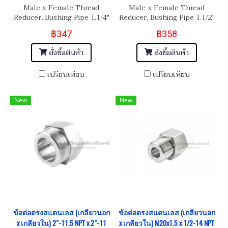
Male x Female Thread
Male x Female Thread
Reducer, Bushing Pipe 1.1/4"
Reducer, Bushing Pipe 1.1/2"
x 2" ข้อต่อลด-ข้อต่อเพิ่ม
x 2" ข้อต่อลด-ข้อต่อเพิ่ม
฿347
฿358
สั่งซื้อสินค้า
สั่งซื้อสินค้า
เปรียบเทียบ
เปรียบเทียบ
New
New
ข้อต่อตรงสแตนเลส (เกลียวนอก
ข้อต่อตรงสแตนเลส (เกลียวนอก
x เกลียวใน) 2"-11.5 NPT x 2"-11
x เกลียวใน) M20x1.5 x 1/2-14 NPT