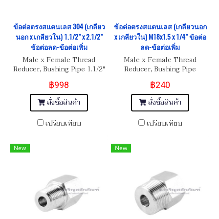
ข้อต่อตรงสแตนเลส 304 (เกลียว
ข้อต่อตรงสแตนเลส (เกลียวนอก
นอก x เกลียวใน) 1.1/2" x 2.1/2"
x เกลียวใน) M18x1.5 x 1/4" ข้อต่อ
ข้อต่อลด-ข้อต่อเพิ่ม
ลด-ข้อต่อเพิ่ม
Male x Female Thread
Male x Female Thread
Reducer, Bushing Pipe 1.1/2"
Reducer, Bushing Pipe
x 2.1/2" ข้อต่อลด-ข้อต่อเพิ่ม
M18x1.5 x 1/4" ( BSPT ) ข้อ
฿998
฿240
ต่อลด-ข้อต่อเพิ่ม
สั่งซื้อสินค้า
สั่งซื้อสินค้า
เปรียบเทียบ
เปรียบเทียบ
New
New