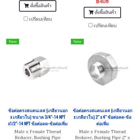
฿408
สั่งซื้อสินค้า
สั่งซื้อสินค้า
เปรียบเทียบ
เปรียบเทียบ
New
New
ข้อต่อตรงสแตนเลส (เกลียวนอก
ข้อต่อตรงสแตนเลส (เกลียวนอก
x เกลียวใน) ขนาด 3/4"-14 NPT
x เกลียวใน) 2" x 4" ข้อต่อลด-ข้อ
x1/2"-14 NPT ข้อต่อลด-ข้อต่อเพิ่ม
ต่อเพิ่ม
Male x Female Thread
Male x Female Thread
Reducer, Bushing Pipe
Reducer, Bushing Pipe 2" x