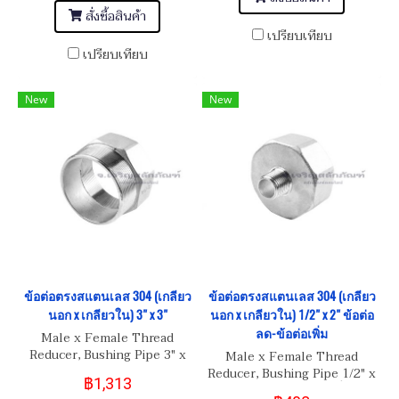
สั่งซื้อสินค้า
เปรียบเทียบ
เปรียบเทียบ
New
New
ข้อต่อตรงสแตนเลส 304 (เกลียว
ข้อต่อตรงสแตนเลส 304 (เกลียว
นอก x เกลียวใน) 3" x 3"
นอก x เกลียวใน) 1/2" x 2" ข้อต่อ
ลด-ข้อต่อเพิ่ม
Male x Female Thread
Reducer, Bushing Pipe 3" x
Male x Female Thread
3"
Reducer, Bushing Pipe 1/2" x
฿1,313
2" ข้อต่อลด-ข้อต่อเพิ่ม