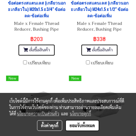
ข้อต่อตรงสแตนเลส (เกลียวนอก
ข้อต่อตรงสแตนเลส (เกลียวนอก
x เกลียวใน) M20x1.5 x 3/4" ข้อต่อ
x เกลียวใน) M24x1.5 x 1/2" ข้อต่อ
ลด-ข้อต่อเพิ่ม
ลด-ข้อต่อเพิ่ม
Male x Female Thread
Male x Female Thread
Reducer, Bushing Pipe
Reducer, Bushing Pipe
M20x1.5 x 3/4"-14 BSPT
M24x1.5 x 1/2"-14 BSPT
฿203
฿338
สั่งซื้อสินค้า
สั่งซื้อสินค้า
เปรียบเทียบ
เปรียบเทียบ
New
New
เว็บไซต์นี้มีการใช้งานคุกกี้ เพื่อเพิ่มประสิทธิภาพและประสบการณ์ที่ดี
ในการใช้งานเว็บไซต์ของท่าน ท่านสามารถอ่านรายละเอียดเพิ่มเติม
ได้ที่
นโยบายความเป็นส่วนตัว
และ
นโยบายคุกกี้
ตั้งค่าคุกกี้
ยอมรับทั้งหมด