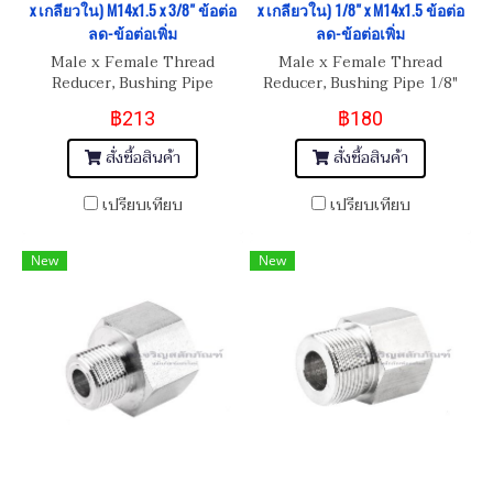
x เกลียวใน) M14x1.5 x 3/8" ข้อต่อ
x เกลียวใน) 1/8" x M14x1.5 ข้อต่อ
ลด-ข้อต่อเพิ่ม
ลด-ข้อต่อเพิ่ม
Male x Female Thread
Male x Female Thread
Reducer, Bushing Pipe
Reducer, Bushing Pipe 1/8"
M14x1.5 x 3/8"-19 BSPT
(BSPT/NPT) x M14x1.5
฿213
฿180
สั่งซื้อสินค้า
สั่งซื้อสินค้า
เปรียบเทียบ
เปรียบเทียบ
New
New