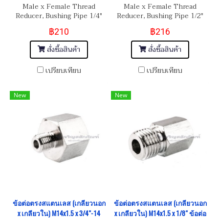
Male x Female Thread
Male x Female Thread
Reducer, Bushing Pipe 1/4"
Reducer, Bushing Pipe 1/2"
(BSPT/NPT) x M20x1.5
(BSPT/NPT) x M14x1.5
฿210
฿216
สั่งซื้อสินค้า
สั่งซื้อสินค้า
เปรียบเทียบ
เปรียบเทียบ
New
New
ข้อต่อตรงสแตนเลส (เกลียวนอก
ข้อต่อตรงสแตนเลส (เกลียวนอก
x เกลียวใน) M14x1.5 x 3/4"-14
x เกลียวใน) M14x1.5 x 1/8" ข้อต่อ