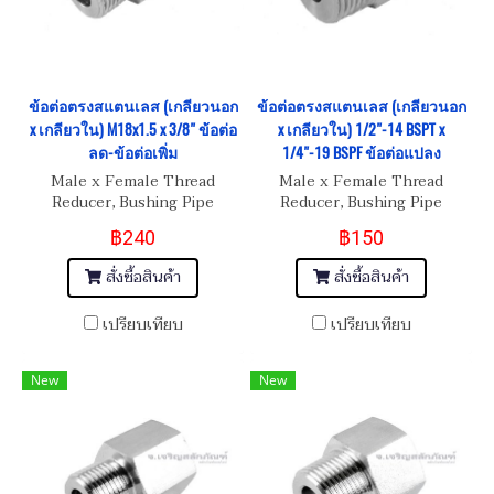
ข้อต่อตรงสแตนเลส (เกลียวนอก
ข้อต่อตรงสแตนเลส (เกลียวนอก
x เกลียวใน) M18x1.5 x 3/8" ข้อต่อ
x เกลียวใน) 1/2"-14 BSPT x
ลด-ข้อต่อเพิ่ม
1/4"-19 BSPF ข้อต่อแปลง
Male x Female Thread
Male x Female Thread
Reducer, Bushing Pipe
Reducer, Bushing Pipe
M18x1.5 x 3/8" ( BSPT )ข้อต่อ
1/2"-14 BSPT x 1/4"-19 BSPF
฿240
฿150
ลด-ข้อต่อเพิ่ม
ข้อต่อแปลง
สั่งซื้อสินค้า
สั่งซื้อสินค้า
เปรียบเทียบ
เปรียบเทียบ
New
New