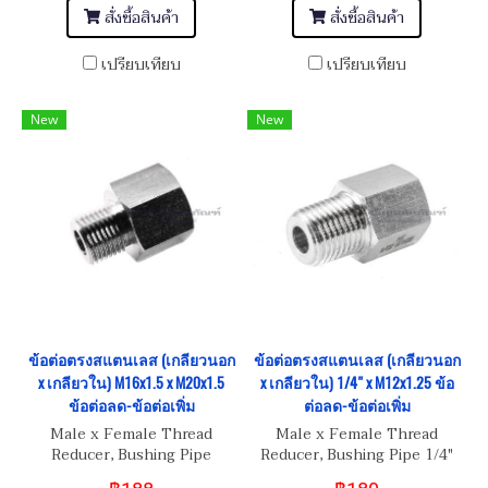
สั่งซื้อสินค้า
สั่งซื้อสินค้า
เปรียบเทียบ
เปรียบเทียบ
New
New
ข้อต่อตรงสแตนเลส (เกลียวนอก
ข้อต่อตรงสแตนเลส (เกลียวนอก
x เกลียวใน) M16x1.5 x M20x1.5
x เกลียวใน) 1/4" x M12x1.25 ข้อ
ข้อต่อลด-ข้อต่อเพิ่ม
ต่อลด-ข้อต่อเพิ่ม
Male x Female Thread
Male x Female Thread
Reducer, Bushing Pipe
Reducer, Bushing Pipe 1/4"
M16x1.5 x M20x1.5
(BSPT/NPT) x M12X1.25