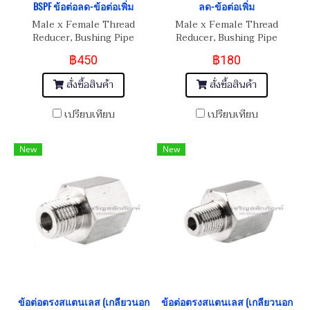
BSPF ข้อต่อลด-ข้อต่อเพิ่ม
ลด-ข้อต่อเพิ่ม
Male x Female Thread
Male x Female Thread
Reducer, Bushing Pipe
Reducer, Bushing Pipe
M14x1.5 x 3/4"-14 BSPF
M14x1.5 x 1/8"-28 BSPT
฿450
฿180
สั่งซื้อสินค้า
สั่งซื้อสินค้า
เปรียบเทียบ
เปรียบเทียบ
New
New
ข้อต่อตรงสแตนเลส (เกลียวนอก
ข้อต่อตรงสแตนเลส (เกลียวนอก