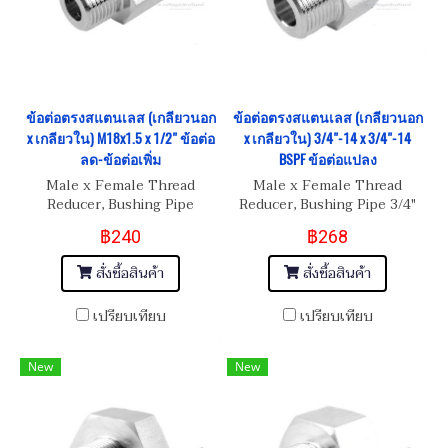
ข้อต่อตรงสแตนเลส (เกลียวนอก
ข้อต่อตรงสแตนเลส (เกลียวนอก
x เกลียวใน) M18x1.5 x 1/2" ข้อต่อ
x เกลียวใน) 3/4"-14 x 3/4"-14
ลด-ข้อต่อเพิ่ม
BSPF ข้อต่อแปลง
Male x Female Thread
Male x Female Thread
Reducer, Bushing Pipe
Reducer, Bushing Pipe 3/4"
M18x1.5 x 1/2" (BSPT) ข้อต่อ
(BSPF /BSPF) x 3/4"
฿240
฿268
ลด-ข้อต่อเพิ่ม
สั่งซื้อสินค้า
สั่งซื้อสินค้า
เปรียบเทียบ
เปรียบเทียบ
New
New