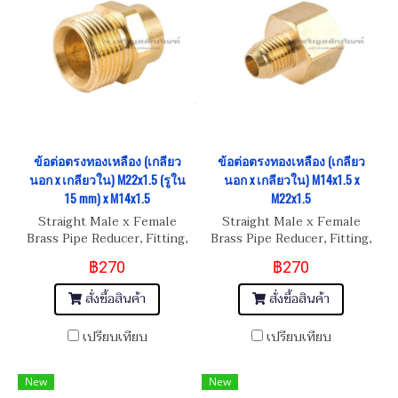
ข้อต่อตรงทองเหลือง (เกลียว
ข้อต่อตรงทองเหลือง (เกลียว
นอก x เกลียวใน) M22x1.5 (รูใน
นอก x เกลียวใน) M14x1.5 x
15 mm) x M14x1.5
M22x1.5
Straight Male x Female
Straight Male x Female
Brass Pipe Reducer, Fitting,
Brass Pipe Reducer, Fitting,
Reduction Adapter M22x1.5
Reduction Adapter M14x1.5
฿270
฿270
(15 mm) x M14x1.5
x M22x1.5
สั่งซื้อสินค้า
สั่งซื้อสินค้า
เปรียบเทียบ
เปรียบเทียบ
New
New