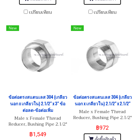
เปรียบเทียบ
เปรียบเทียบ
New
New
ข้อต่อตรงสแตนเลส 304 (เกลียว
ข้อต่อตรงสแตนเลส 304 (เกลียว
นอก x เกลียวใน) 2.1/2" x 3" ข้อ
นอก x เกลียวใน) 2.1/2" x 2.1/2"
ต่อลด-ข้อต่อเพิ่ม
Male x Female Thread
Reducer, Bushing Pipe 2.1/2"
Male x Female Thread
x 2.1/2"
Reducer, Bushing Pipe 2.1/2"
฿972
x 3"
฿1,549
สั่งซื้อสินค้า