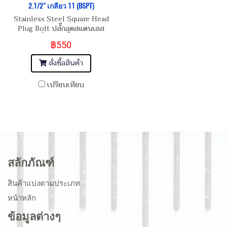
2.1/2" เกลียว 11 (BSPT)
Stainless Steel Square Head
Plug Bolt ปลั๊กอุดสแตนเลส
ปลั๊กอุดเกลียวนอก
฿550
สั่งซื้อสินค้า
เปรียบเทียบ
สลักภัณฑ์
สินค้าแบ่งตามประเภท
หน้าหลัก
ข้อมูลต่างๆ