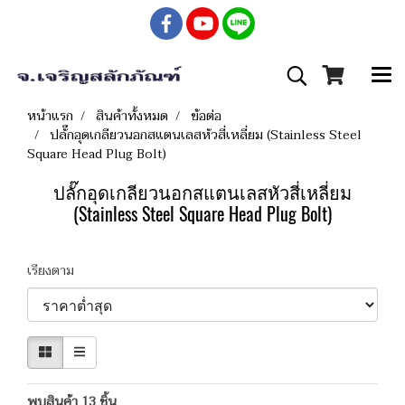
หน้าแรก
สินค้าทั้งหมด
ข้อต่อ
ปลั๊กอุดเกลียวนอกสแตนเลสหัวสี่เหลี่ยม (Stainless Steel
Square Head Plug Bolt)
ปลั๊กอุดเกลียวนอกสแตนเลสหัวสี่เหลี่ยม
(Stainless Steel Square Head Plug Bolt)
เรียงตาม
พบสินค้า 13 ชิ้น