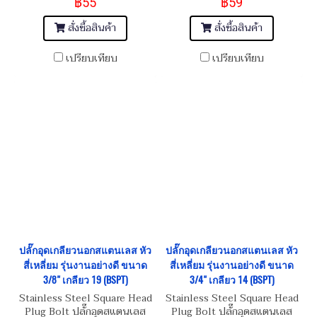
฿55
฿59
สั่งซื้อสินค้า
สั่งซื้อสินค้า
เปรียบเทียบ
เปรียบเทียบ
ปลั๊กอุดเกลียวนอกสแตนเลส หัว
ปลั๊กอุดเกลียวนอกสแตนเลส หัว
สี่เหลี่ยม รุ่นงานอย่างดี ขนาด
สี่เหลี่ยม รุ่นงานอย่างดี ขนาด
3/8" เกลียว 19 (BSPT)
3/4" เกลียว 14 (BSPT)
Stainless Steel Square Head
Stainless Steel Square Head
Plug Bolt ปลั๊กอุดสแตนเลส
Plug Bolt ปลั๊กอุดสแตนเลส