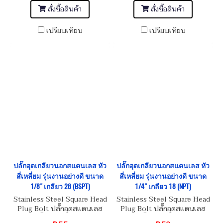
สั่งซื้อสินค้า
สั่งซื้อสินค้า
เปรียบเทียบ
เปรียบเทียบ
ปลั๊กอุดเกลียวนอกสแตนเลส หัว
ปลั๊กอุดเกลียวนอกสแตนเลส หัว
สี่เหลี่ยม รุ่นงานอย่างดี ขนาด
สี่เหลี่ยม รุ่นงานอย่างดี ขนาด
1/8" เกลียว 28 (BSPT)
1/4" เกลียว 18 (NPT)
Stainless Steel Square Head
Stainless Steel Square Head
Plug Bolt ปลั๊กอุดสแตนเลส
Plug Bolt ปลั๊กอุดสแตนเลส
ปลั๊กอุดเกลียวนอก
ปลั๊กอุดเกลียวนอก