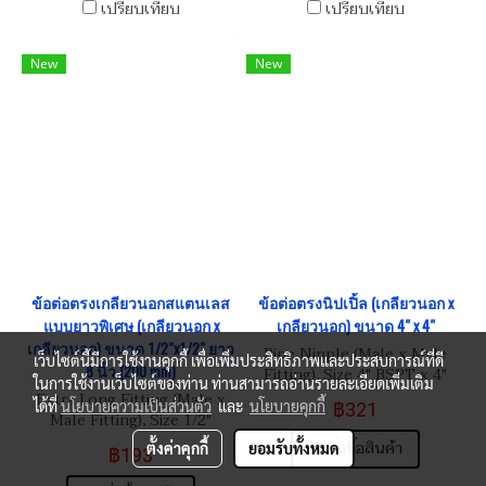
เปรียบเทียบ
เปรียบเทียบ
New
New
ข้อต่อตรงเกลียวนอกสแตนเลส
ข้อต่อตรงนิปเปิ้ล (เกลียวนอก x
แบบยาวพิเศษ (เกลียวนอก x
เกลียวนอก) ขนาด 4" x 4"
เกลียวนอก) ขนาด 1/2"x1/2" ยาว
Pipe Nipple (Male x Male
เว็บไซต์นี้มีการใช้งานคุกกี้ เพื่อเพิ่มประสิทธิภาพและประสบการณ์ที่ดี
8 นิ้ว (200 mm)
Fitting), Size 4" BSPT x 4"
ในการใช้งานเว็บไซต์ของท่าน ท่านสามารถอ่านรายละเอียดเพิ่มเติม
BSPT
Extra Long Fitting (Male x
ได้ที่
นโยบายความเป็นส่วนตัว
และ
นโยบายคุกกี้
฿321
Male Fitting), Size 1/2"
BSPT-14 Length 8"
สั่งซื้อสินค้า
ตั้งค่าคุกกี้
ยอมรับทั้งหมด
฿193