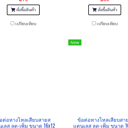
สั่งซื้อสินค้า
สั่งซื้อสินค้า
เปรียบเทียบ
เปรียบเทียบ
New
้อต่อหางไหลเสียบสายส
ข้อต่อหางไหลเสียบสา
เลส ลด-เพิ่ม ขนาด 16x12
แตนเลส ลด-เพิ่ม ขนาด 1