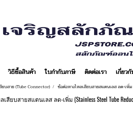
วิธีซื้อสินค้า
ใบกำกับภาษี
ติดต่อเรา
เกี่ยวก
เสียบสาย (Tube Connector)
ข้อต่อหางไหลเสียบสายสแตนเลส ลด-เพิ่ม
เสียบสายสแตนเลส ลด-เพิ่ม (Stainless Steel Tube Reduci