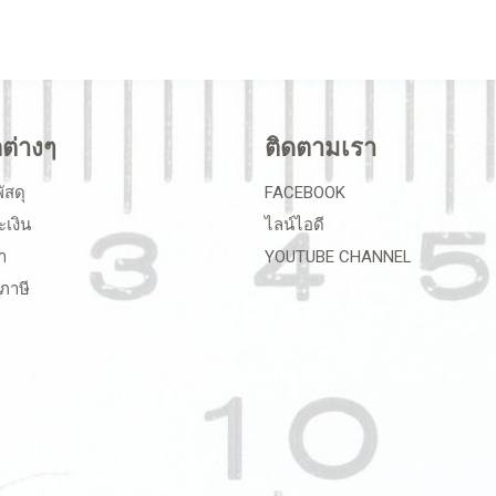
ลต่างๆ
ติดตามเรา
ัสดุ
FACEBOOK
ะเงิน
ไลน์ไอดี
า
YOUTUBE CHANNEL
ภาษี