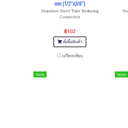
mm (1/2"x3/8")
Stainless Steel Tube Reducing
St
Connector
฿102
สั่งซื้อสินค้า
เปรียบเทียบ
New
New