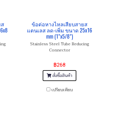
ยส
ข้อต่อหางไหลเสียบสายส
6x8
แตนเลส ลด-เพิ่ม ขนาด 25x16
mm (1"x5/8")
ing
Stainless Steel Tube Reducing
Connector
฿268
สั่งซื้อสินค้า
เปรียบเทียบ