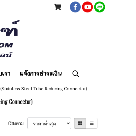
ับเรา
แจ้งการชำระเงิน
 (Stainless Steel Tube Reducing Connector)
ng Connector)
เรียงตาม