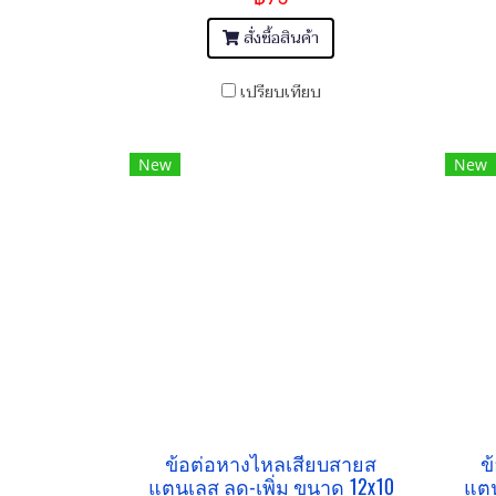
สั่งซื้อสินค้า
เปรียบเทียบ
New
New
ข้อต่อหางไหลเสียบสายส
ข
แตนเลส ลด-เพิ่ม ขนาด 12x10
แตน