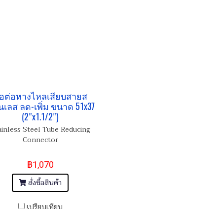
้อต่อหางไหลเสียบสายส
เลส ลด-เพิ่ม ขนาด 51x37
(2"x1.1/2")
ainless Steel Tube Reducing
Connector
฿1,070
สั่งซื้อสินค้า
เปรียบเทียบ