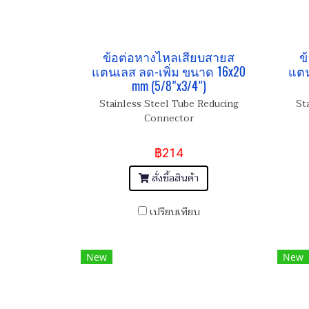
ข้อต่อหางไหลเสียบสายส
ข
แตนเลส ลด-เพิ่ม ขนาด 16x20
แตน
mm (5/8"x3/4")
Stainless Steel Tube Reducing
St
Connector
฿214
สั่งซื้อสินค้า
เปรียบเทียบ
New
New