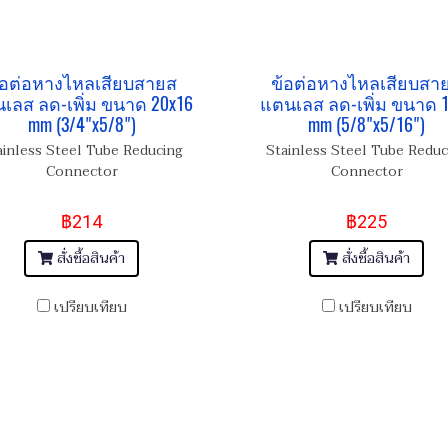
้อต่อหางไหลเสียบสายส
ข้อต่อหางไหลเสียบสา
เลส ลด-เพิ่ม ขนาด 20x16
แตนเลส ลด-เพิ่ม ขนาด 1
mm (3/4"x5/8")
mm (5/8"x5/16")
ainless Steel Tube Reducing
Stainless Steel Tube Reduc
Connector
Connector
฿214
฿225
สั่งซื้อสินค้า
สั่งซื้อสินค้า
เปรียบเทียบ
เปรียบเทียบ