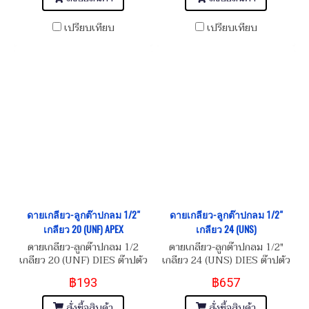
เปรียบเทียบ
เปรียบเทียบ
ดายเกลียว-ลูกต๊าปกลม 1/2"
ดายเกลียว-ลูกต๊าปกลม 1/2"
เกลียว 20 (UNF) APEX
เกลียว 24 (UNS)
ดายเกลียว-ลูกต๊าปกลม 1/2
ดายเกลียว-ลูกต๊าปกลม 1/2"
เกลียว 20 (UNF) DIES ต๊าปตัว
เกลียว 24 (UNS) DIES ต๊าปตัว
เมีย ต๊าปกลม
เมีย ต๊าปกลม
฿193
฿657
สั่งซื้อสินค้า
สั่งซื้อสินค้า