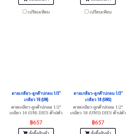
เปรียบเทียบ
เปรียบเทียบ
ดายเกลียว-ลูกต๊าปกลม 1/2"
ดายเกลียว-ลูกต๊าปกลม 1/2"
เกลียว 16 (UN)
เกลียว 18 (UNS)
ดายเกลียว-ลูกต๊าปกลม 1/2"
ดายเกลียว-ลูกต๊าปกลม 1/2"
เกลียว 16 (UN) DIES ต๊าปตัว
เกลียว 18 (UNS) DIES ต๊าปตัว
เมีย ต๊าปกลม
เมีย ต๊าปกลม
฿657
฿657
สั่งซื้อสินค้า
สั่งซื้อสินค้า