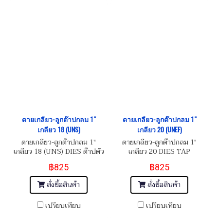
ดายเกลียว-ลูกต๊าปกลม 1"
ดายเกลียว-ลูกต๊าปกลม 1"
เกลียว 18 (UNS)
เกลียว 20 (UNEF)
ดายเกลียว-ลูกต๊าปกลม 1"
ดายเกลียว-ลูกต๊าปกลม 1"
เกลียว 18 (UNS) DIES ต๊าปตัว
เกลียว 20 DIES TAP
เมีย ต๊าปกลม
฿825
฿825
สั่งซื้อสินค้า
สั่งซื้อสินค้า
เปรียบเทียบ
เปรียบเทียบ