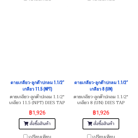
ดายเกลียว-ลูกต๊าปกลม 1.1/2"
ดายเกลียว-ลูกต๊าปกลม 1.1/2"
เกลียว 11.5 (NPT)
เกลียว 8 (UN)
ดายเกลียว-ลูกต๊าปกลม 1.1/2"
ดายเกลียว-ลูกต๊าปกลม 1.1/2"
เกลียว 11.5 (NPT) DIES TAP
เกลียว 8 (UN) DIES TAP
฿1,926
฿1,926
สั่งซื้อสินค้า
สั่งซื้อสินค้า
เปรียบเทียบ
เปรียบเทียบ