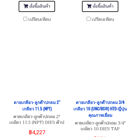
สั่งซื้อสินค้า
สั่งซื้อสินค้า
เปรียบเทียบ
เปรียบเทียบ
ดายเกลียว-ลูกต๊าปกลม 2"
ดายเกลียว-ลูกต๊าปกลม 3/4
เกลียว 11.5 (NPT)
เกลียว 10 (UNC/BSW) HTD ญี่ปุ่น
คุณภาพเยี่ยม
ดายเกลียว-ลูกต๊าปกลม 2"
เกลียว 11.5 (NPT) DIES ต๊าป
ดายเกลียว-ลูกต๊าปกลม 3/4"
ตัวเมีย ต๊าปกลม
เกลียว 10 DIES TAP
฿4,227