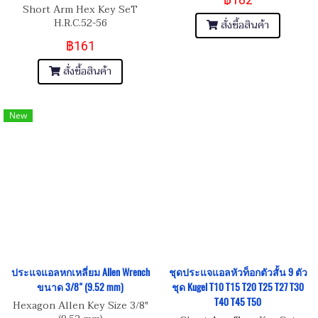
Short Arm Hex Key SeT
H.R.C.52-56
สั่งซื้อสินค้า
฿161
สั่งซื้อสินค้า
New
ประแจแอลหกเหลี่ยม Allen Wrench
ชุดประแจแอลหัวท็อกตัวสั้น 9 ตัว
ขนาด 3/8" (9.52 mm)
ชุด Kugel T10 T15 T20 T25 T27 T30
T40 T45 T50
Hexagon Allen Key Size 3/8"