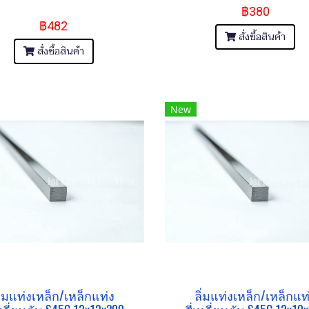
฿380
฿482
สั่งซื้อสินค้า
สั่งซื้อสินค้า
New
ิ่มแท่งเหล็ก/เหล็กแท่ง
ลิ่มแท่งเหล็ก/เหล็กแท