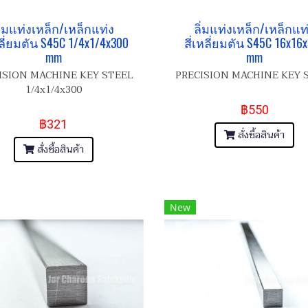
ิ่มแท่งเหล็ก/เหล็กแท่ง
ลิ่มแท่งเหล็ก/เหล็กแท
หลี่ยมตัน S45C 1/4x1/4x300
สี่เหลี่ยมตัน S45C 16x16
mm
mm
ISION MACHINE KEY STEEL
PRECISION MACHINE KEY 
1/4x1/4x300
฿550
฿321
สั่งซื้อสินค้า
สั่งซื้อสินค้า
New