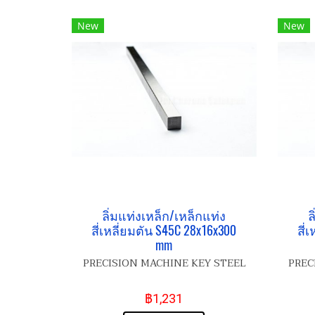
New
New
ลิ่มแท่งเหล็ก/เหล็กแท่ง
ล
สี่เหลี่ยมตัน S45C 28x16x300
สี่
mm
PRECISION MACHINE KEY STEEL
PREC
฿1,231