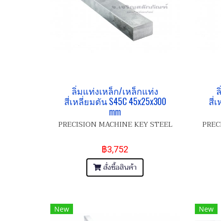
ลิ่มแท่งเหล็ก/เหล็กแท่ง
ล
สี่เหลี่ยมตัน S45C 45x25x300
สี่
mm
PRECISION MACHINE KEY STEEL
PREC
฿3,752
สั่งซื้อสินค้า
New
New