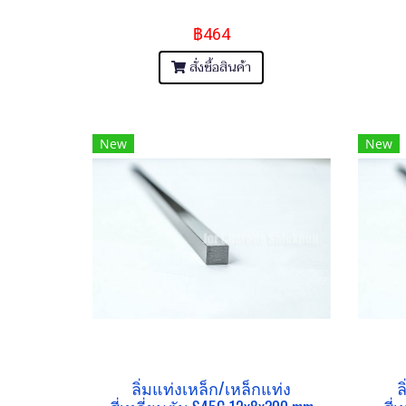
฿464
สั่งซื้อสินค้า
New
New
ลิ่มแท่งเหล็ก/เหล็กแท่ง
ล