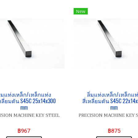
New
ิ่มแท่งเหล็ก/เหล็กแท่ง
ลิ่มแท่งเหล็ก/เหล็กแท
เหลี่ยมตัน S45C 25x14x300
สี่เหลี่ยมตัน S45C 22x14
mm
mm
ISION MACHINE KEY STEEL
PRECISION MACHINE KEY 
฿967
฿875