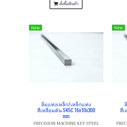
สั่งซื้อสินค้า
New
New
ลิ่มแท่งเหล็ก/เหล็กแท่ง
ล
สี่เหลี่ยมตัน S45C 16x10x300
สี่
mm
PRECISION MACHINE KEY STEEL
PREC