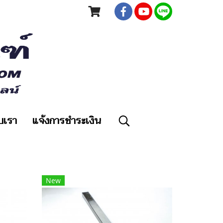
ับเรา
แจ้งการชำระเงิน
New