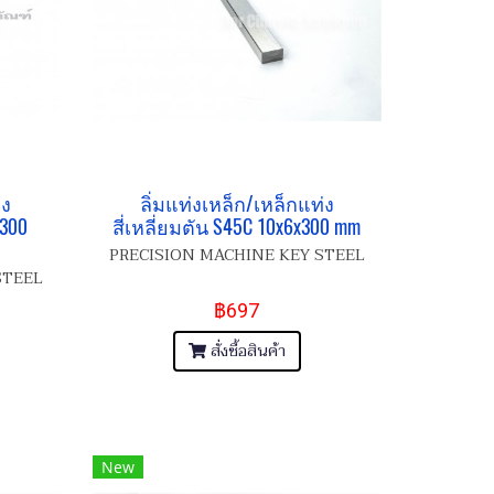
่ง
ลิ่มแท่งเหล็ก/เหล็กแท่ง
x300
สี่เหลี่ยมตัน S45C 10x6x300 mm
PRECISION MACHINE KEY STEEL
STEEL
฿697
สั่งซื้อสินค้า
New