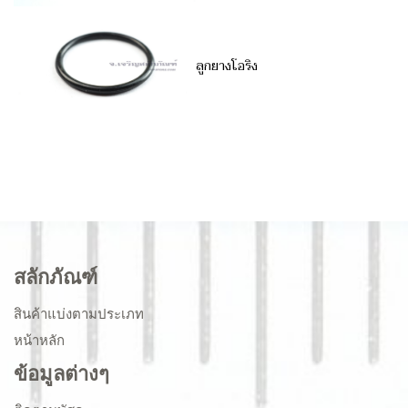
ลูกยางโอริง
สลักภัณฑ์
สินค้าแบ่งตามประเภท
หน้าหลัก
ข้อมูลต่างๆ