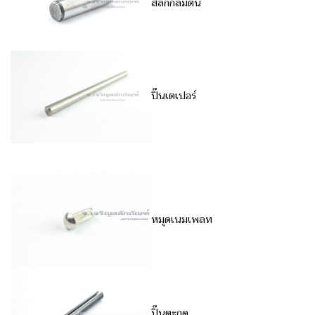
สลักกลมตัน
ปิ๊นเตเปอร์
หมุดเนมเพลท
ปิ๊นตะกุด