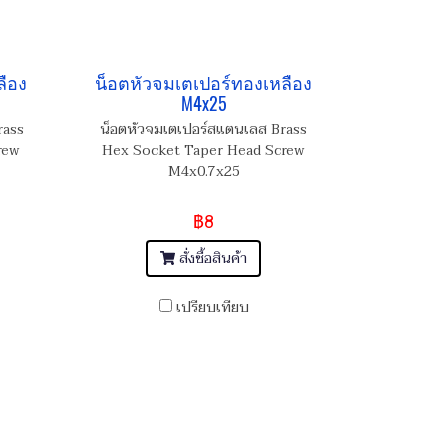
ลือง
น็อตหัวจมเตเปอร์ทองเหลือง
M4x25
rass
น็อตหัวจมเตเปอร์สแตนเลส Brass
rew
Hex Socket Taper Head Screw
M4x0.7x25
฿8
สั่งซื้อสินค้า
เปรียบเทียบ