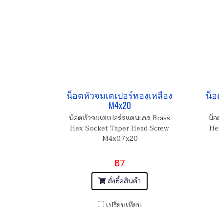
น็อตหัวจมเตเปอร์ทองเหลือง
น็อ
M4x20
น็อตหัวจมเตเปอร์สแตนเลส Brass
น็อ
Hex Socket Taper Head Screw
He
M4x0.7x20
฿7
สั่งซื้อสินค้า
เปรียบเทียบ