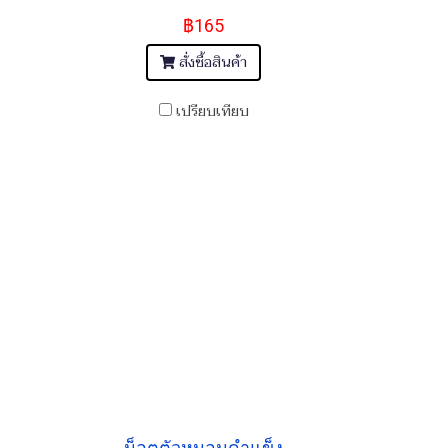
฿165
สั่งซื้อสินค้า
เปรียบเทียบ
น็อตตัวหนอนดำแข็ง