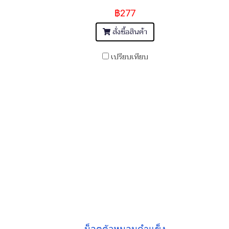
฿277
สั่งซื้อสินค้า
เปรียบเทียบ
น็อตตัวหนอนดำแข็ง